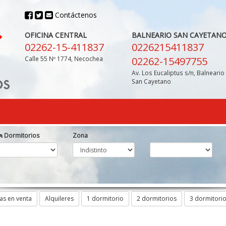
Contáctenos
OFICINA CENTRAL
BALNEARIO SAN CAYETAN
02262-15-411837
0226215411837
Calle 55 Nº 1774, Necochea
02262-15497755
Av. Los Eucaliptus s/n, Balneario
San Cayetano
Dormitorios
Zona
as en venta
Alquileres
1 dormitorio
2 dormitorios
3 dormitori