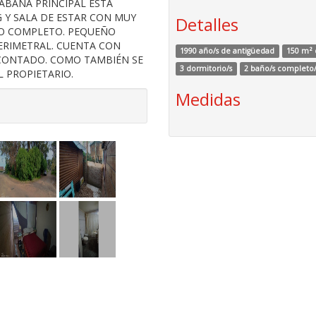
ABAÑA PRINCIPAL ESTÁ
 Y SALA DE ESTAR CON MUY
Detalles
ÑO COMPLETO. PEQUEÑO
PERIMETRAL. CUENTA CON
1990 año/s de antigüedad
150 m² 
 CONTADO. COMO TAMBIÉN SE
3 dormitorio/s
2 baño/s completo/
 PROPIETARIO.
Medidas