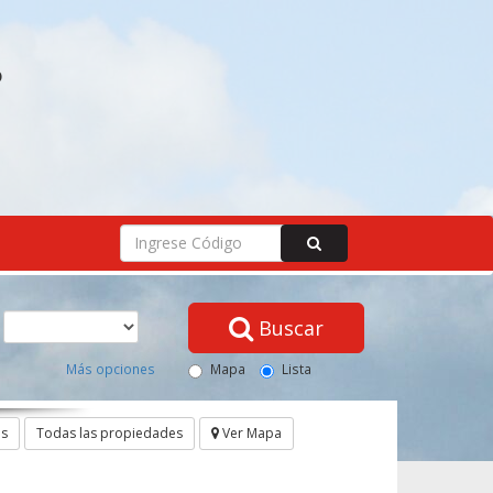
O
Buscar
Más opciones
Mapa
Lista
os
Todas las propiedades
Ver Mapa