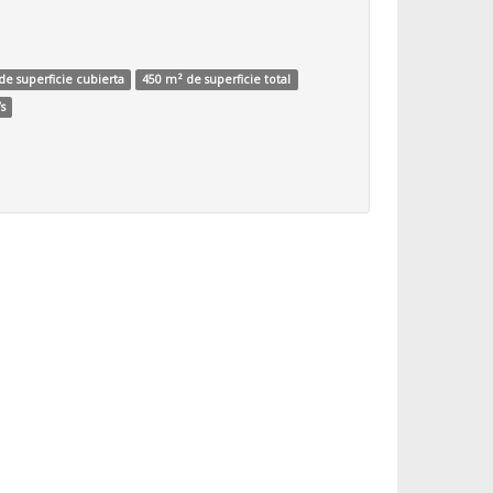
de superficie cubierta
450 m² de superficie total
s