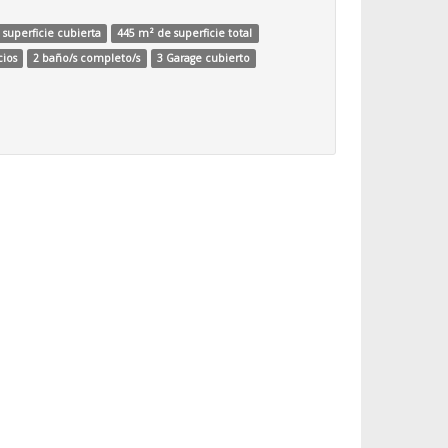
superficie cubierta
445 m² de superficie total
cios
2 baño/s completo/s
3 Garage cubierto