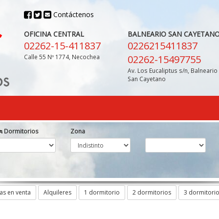
Contáctenos
OFICINA CENTRAL
BALNEARIO SAN CAYETAN
02262-15-411837
0226215411837
Calle 55 Nº 1774, Necochea
02262-15497755
Av. Los Eucaliptus s/n, Balneario
San Cayetano
Dormitorios
Zona
as en venta
Alquileres
1 dormitorio
2 dormitorios
3 dormitori