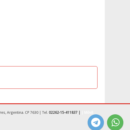
es, Argentina. CP 7630 | Tel.
02262-15-411837
|
| Móvil: