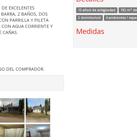
 DE EXCELENTES
15 año/s de antigüedad
192 m² de 
 BARRA, 2 BAÑOS, DOS
2 dormitorio/s
4 ambientes / espa
ON PARRILLA Y PILETA
A CON AGUA CORRIENTE Y
Medidas
E CAÑAS.
RGO DEL COMPRADOR.