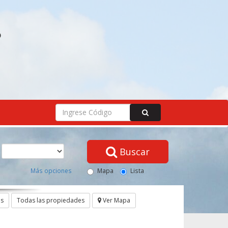
O
Buscar
Más opciones
Mapa
Lista
os
Todas las propiedades
Ver Mapa