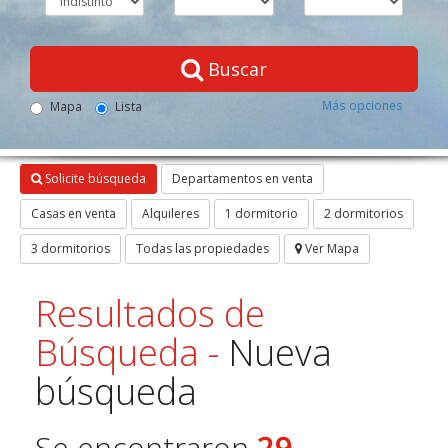
Buscar
Más opciones
Mapa
Lista
Solicite búsqueda
Departamentos en venta
Casas en venta
Alquileres
1 dormitorio
2 dormitorios
3 dormitorios
Todas las propiedades
Ver Mapa
Resultados de
Búsqueda -
Nueva
búsqueda
Se encontraron
29