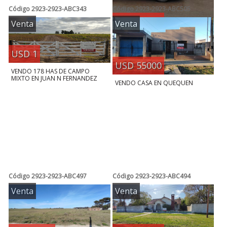
Código
2923-2923-ABC343
Código
2923-2923-ABC505
USD 15000
Venta
Venta
VENDO PH A RECICLAR (CALLE
56-3152) NECOCHEA
USD 1
USD 55000
VENDO 178 HAS DE CAMPO
MIXTO EN JUAN N FERNANDEZ
VENDO CASA EN QUEQUEN
Código
2923-2923-ABC497
Código
2923-2923-ABC494
Venta
Venta