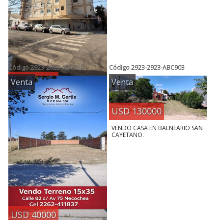
Código
2923-2923-ABC910
Código
2923-2923-ABC903
USD 63000
Venta
Venta
VENDO DEPARTAMENTO 3 AMB.
EDIF MEDITERRANEO
USD 130000
VENDO CASA EN BALNEARIO SAN
CAYETANO.
USD 40000