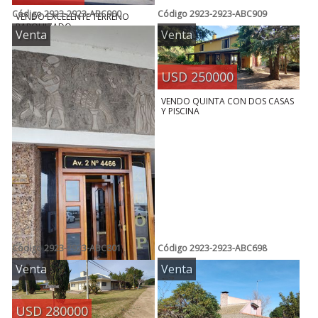
Código
2923-2923-ABC900
Código
2923-2923-ABC909
VENDO EXCELENTE TERRENO
PARQUIZADO
Venta
Venta
USD 250000
VENDO QUINTA CON DOS CASAS
Y PISCINA
Código
2923-2923-ABC801
Código
2923-2923-ABC698
Venta
Venta
USD 280000